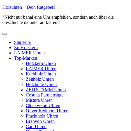
Zum
Holzuhren – Dein Ratgeber!
Inhalt
"Nicht nur banal eine Uhr empfehlen, sondern auch über die
springen
Geschichte dahinter aufklären!"
Primäres
Menü
Startseite
Zu Holzkern
LAiMER Uhren
Top-Marken
Holzkern Uhren
LAiMER Uhren
Kerbholz Uhren
Zeitholz Uhren
Holzhütte Uhren
ZEITSTAMM Uhren
Costina Partnerringe
Mistura Uhren
Clockwood Uhren
Oliver Redmont Uhren
Prachtholz Uhren
Branvon Uhren
Cari Uhren