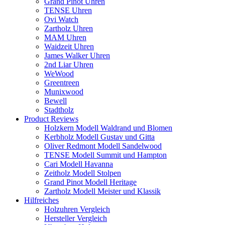
Grand Pinot Uhren
TENSE Uhren
Ovi Watch
Zartholz Uhren
MAM Uhren
Waidzeit Uhren
James Walker Uhren
2nd Liar Uhren
WeWood
Greentreen
Munixwood
Bewell
Stadtholz
Product Reviews
Holzkern Modell Waldrand und Blomen
Kerbholz Modell Gustav und Gitta
Oliver Redmont Modell Sandelwood
TENSE Modell Summit und Hampton
Cari Modell Havanna
Zeitholz Modell Stolpen
Grand Pinot Modell Heritage
Zartholz Modell Meister und Klassik
Hilfreiches
Holzuhren Vergleich
Hersteller Vergleich