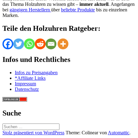
das Thema Holzuhren zu wissen gibt –
immer aktuell
. Angefangen
bei
gängigen Herstellern
über
beliebte Produkte
bis zu einzelnen
Marken.
Teile den Holzuhren Ratgeber:
Infos und Rechtliches
Infos zu Preisangaben
*Affiliate Links
Impressum
Datenschutz
Suche
Suchen
nach:
Stolz präsentiert von WordPress
Theme: Colinear von
Automattic
.