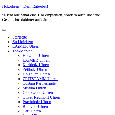
Zum
Holzuhren – Dein Ratgeber!
Inhalt
"Nicht nur banal eine Uhr empfehlen, sondern auch über die
springen
Geschichte dahinter aufklären!"
Primäres
Menü
Startseite
Zu Holzkern
LAiMER Uhren
Top-Marken
Holzkern Uhren
LAiMER Uhren
Kerbholz Uhren
Zeitholz Uhren
Holzhütte Uhren
ZEITSTAMM Uhren
Costina Partnerringe
Mistura Uhren
Clockwood Uhren
Oliver Redmont Uhren
Prachtholz Uhren
Branvon Uhren
Cari Uhren