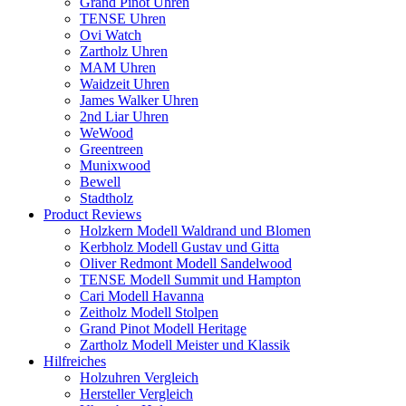
Grand Pinot Uhren
TENSE Uhren
Ovi Watch
Zartholz Uhren
MAM Uhren
Waidzeit Uhren
James Walker Uhren
2nd Liar Uhren
WeWood
Greentreen
Munixwood
Bewell
Stadtholz
Product Reviews
Holzkern Modell Waldrand und Blomen
Kerbholz Modell Gustav und Gitta
Oliver Redmont Modell Sandelwood
TENSE Modell Summit und Hampton
Cari Modell Havanna
Zeitholz Modell Stolpen
Grand Pinot Modell Heritage
Zartholz Modell Meister und Klassik
Hilfreiches
Holzuhren Vergleich
Hersteller Vergleich