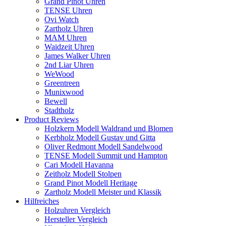
Grand Pinot Uhren
TENSE Uhren
Ovi Watch
Zartholz Uhren
MAM Uhren
Waidzeit Uhren
James Walker Uhren
2nd Liar Uhren
WeWood
Greentreen
Munixwood
Bewell
Stadtholz
Product Reviews
Holzkern Modell Waldrand und Blomen
Kerbholz Modell Gustav und Gitta
Oliver Redmont Modell Sandelwood
TENSE Modell Summit und Hampton
Cari Modell Havanna
Zeitholz Modell Stolpen
Grand Pinot Modell Heritage
Zartholz Modell Meister und Klassik
Hilfreiches
Holzuhren Vergleich
Hersteller Vergleich