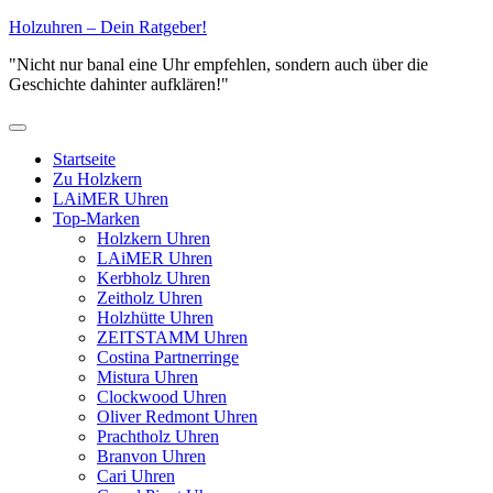
Zum
Holzuhren – Dein Ratgeber!
Inhalt
"Nicht nur banal eine Uhr empfehlen, sondern auch über die
springen
Geschichte dahinter aufklären!"
Primäres
Menü
Startseite
Zu Holzkern
LAiMER Uhren
Top-Marken
Holzkern Uhren
LAiMER Uhren
Kerbholz Uhren
Zeitholz Uhren
Holzhütte Uhren
ZEITSTAMM Uhren
Costina Partnerringe
Mistura Uhren
Clockwood Uhren
Oliver Redmont Uhren
Prachtholz Uhren
Branvon Uhren
Cari Uhren