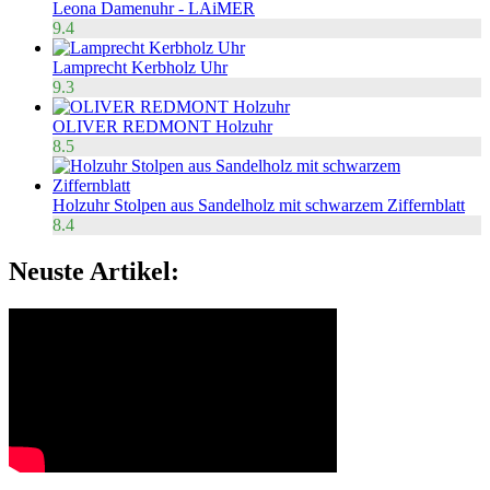
Leona Damenuhr - LAiMER
9.4
Lamprecht Kerbholz Uhr
9.3
OLIVER REDMONT Holzuhr
8.5
Holzuhr Stolpen aus Sandelholz mit schwarzem Ziffernblatt
8.4
Neuste Artikel: