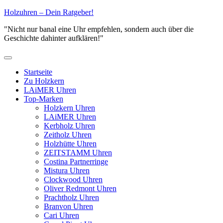
Zum
Holzuhren – Dein Ratgeber!
Inhalt
"Nicht nur banal eine Uhr empfehlen, sondern auch über die
springen
Geschichte dahinter aufklären!"
Primäres
Menü
Startseite
Zu Holzkern
LAiMER Uhren
Top-Marken
Holzkern Uhren
LAiMER Uhren
Kerbholz Uhren
Zeitholz Uhren
Holzhütte Uhren
ZEITSTAMM Uhren
Costina Partnerringe
Mistura Uhren
Clockwood Uhren
Oliver Redmont Uhren
Prachtholz Uhren
Branvon Uhren
Cari Uhren