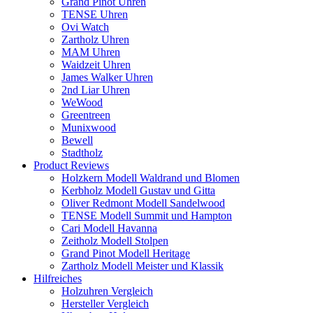
Grand Pinot Uhren
TENSE Uhren
Ovi Watch
Zartholz Uhren
MAM Uhren
Waidzeit Uhren
James Walker Uhren
2nd Liar Uhren
WeWood
Greentreen
Munixwood
Bewell
Stadtholz
Product Reviews
Holzkern Modell Waldrand und Blomen
Kerbholz Modell Gustav und Gitta
Oliver Redmont Modell Sandelwood
TENSE Modell Summit und Hampton
Cari Modell Havanna
Zeitholz Modell Stolpen
Grand Pinot Modell Heritage
Zartholz Modell Meister und Klassik
Hilfreiches
Holzuhren Vergleich
Hersteller Vergleich