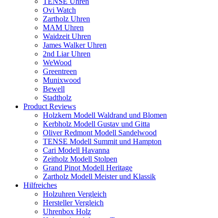
TENSE Uhren
Ovi Watch
Zartholz Uhren
MAM Uhren
Waidzeit Uhren
James Walker Uhren
2nd Liar Uhren
WeWood
Greentreen
Munixwood
Bewell
Stadtholz
Product Reviews
Holzkern Modell Waldrand und Blomen
Kerbholz Modell Gustav und Gitta
Oliver Redmont Modell Sandelwood
TENSE Modell Summit und Hampton
Cari Modell Havanna
Zeitholz Modell Stolpen
Grand Pinot Modell Heritage
Zartholz Modell Meister und Klassik
Hilfreiches
Holzuhren Vergleich
Hersteller Vergleich
Uhrenbox Holz