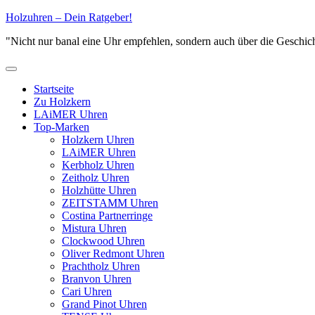
Zum
Holzuhren – Dein Ratgeber!
Inhalt
"Nicht nur banal eine Uhr empfehlen, sondern auch über die Geschich
springen
Primäres
Menü
Startseite
Zu Holzkern
LAiMER Uhren
Top-Marken
Holzkern Uhren
LAiMER Uhren
Kerbholz Uhren
Zeitholz Uhren
Holzhütte Uhren
ZEITSTAMM Uhren
Costina Partnerringe
Mistura Uhren
Clockwood Uhren
Oliver Redmont Uhren
Prachtholz Uhren
Branvon Uhren
Cari Uhren
Grand Pinot Uhren