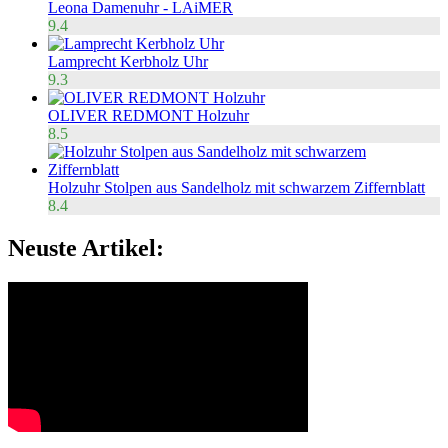
Leona Damenuhr - LAiMER
9.4
Lamprecht Kerbholz Uhr
9.3
OLIVER REDMONT Holzuhr
8.5
Holzuhr Stolpen aus Sandelholz mit schwarzem Ziffernblatt
8.4
Neuste Artikel: