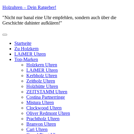
Zum
Holzuhren – Dein Ratgeber!
Inhalt
"Nicht nur banal eine Uhr empfehlen, sondern auch über die
springen
Geschichte dahinter aufklären!"
Primäres
Menü
Startseite
Zu Holzkern
LAiMER Uhren
Top-Marken
Holzkern Uhren
LAiMER Uhren
Kerbholz Uhren
Zeitholz Uhren
Holzhütte Uhren
ZEITSTAMM Uhren
Costina Partnerringe
Mistura Uhren
Clockwood Uhren
Oliver Redmont Uhren
Prachtholz Uhren
Branvon Uhren
Cari Uhren