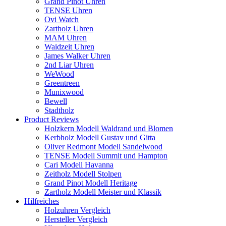
Grand Pinot Uhren
TENSE Uhren
Ovi Watch
Zartholz Uhren
MAM Uhren
Waidzeit Uhren
James Walker Uhren
2nd Liar Uhren
WeWood
Greentreen
Munixwood
Bewell
Stadtholz
Product Reviews
Holzkern Modell Waldrand und Blomen
Kerbholz Modell Gustav und Gitta
Oliver Redmont Modell Sandelwood
TENSE Modell Summit und Hampton
Cari Modell Havanna
Zeitholz Modell Stolpen
Grand Pinot Modell Heritage
Zartholz Modell Meister und Klassik
Hilfreiches
Holzuhren Vergleich
Hersteller Vergleich