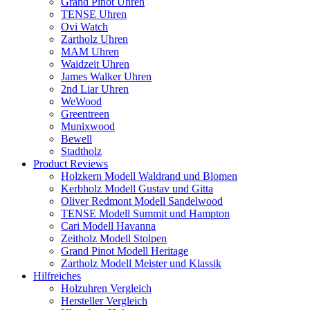
Grand Pinot Uhren
TENSE Uhren
Ovi Watch
Zartholz Uhren
MAM Uhren
Waidzeit Uhren
James Walker Uhren
2nd Liar Uhren
WeWood
Greentreen
Munixwood
Bewell
Stadtholz
Product Reviews
Holzkern Modell Waldrand und Blomen
Kerbholz Modell Gustav und Gitta
Oliver Redmont Modell Sandelwood
TENSE Modell Summit und Hampton
Cari Modell Havanna
Zeitholz Modell Stolpen
Grand Pinot Modell Heritage
Zartholz Modell Meister und Klassik
Hilfreiches
Holzuhren Vergleich
Hersteller Vergleich