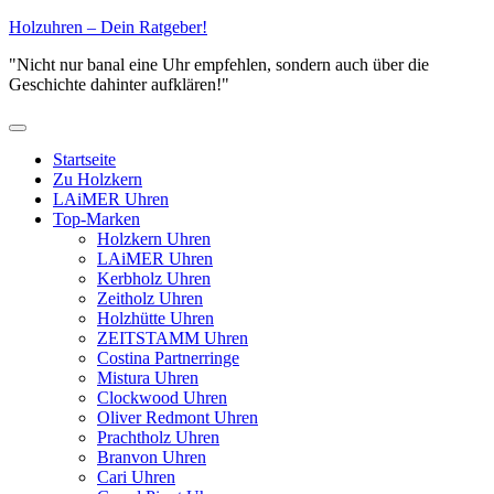
Zum
Holzuhren – Dein Ratgeber!
Inhalt
"Nicht nur banal eine Uhr empfehlen, sondern auch über die
springen
Geschichte dahinter aufklären!"
Primäres
Menü
Startseite
Zu Holzkern
LAiMER Uhren
Top-Marken
Holzkern Uhren
LAiMER Uhren
Kerbholz Uhren
Zeitholz Uhren
Holzhütte Uhren
ZEITSTAMM Uhren
Costina Partnerringe
Mistura Uhren
Clockwood Uhren
Oliver Redmont Uhren
Prachtholz Uhren
Branvon Uhren
Cari Uhren