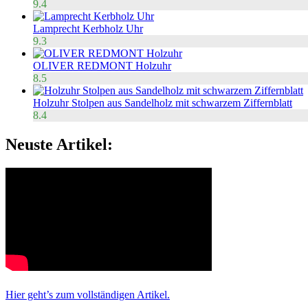
9.4
Lamprecht Kerbholz Uhr
9.3
OLIVER REDMONT Holzuhr
8.5
Holzuhr Stolpen aus Sandelholz mit schwarzem Ziffernblatt
8.4
Neuste Artikel:
Hier geht’s zum vollständigen Artikel.