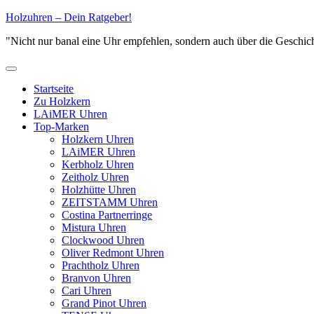
Zum
Holzuhren – Dein Ratgeber!
Inhalt
"Nicht nur banal eine Uhr empfehlen, sondern auch über die Geschich
springen
Primäres
Menü
Startseite
Zu Holzkern
LAiMER Uhren
Top-Marken
Holzkern Uhren
LAiMER Uhren
Kerbholz Uhren
Zeitholz Uhren
Holzhütte Uhren
ZEITSTAMM Uhren
Costina Partnerringe
Mistura Uhren
Clockwood Uhren
Oliver Redmont Uhren
Prachtholz Uhren
Branvon Uhren
Cari Uhren
Grand Pinot Uhren