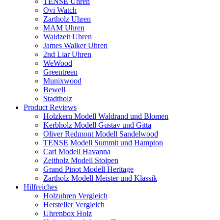
TENSE Uhren
Ovi Watch
Zartholz Uhren
MAM Uhren
Waidzeit Uhren
James Walker Uhren
2nd Liar Uhren
WeWood
Greentreen
Munixwood
Bewell
Stadtholz
Product Reviews
Holzkern Modell Waldrand und Blomen
Kerbholz Modell Gustav und Gitta
Oliver Redmont Modell Sandelwood
TENSE Modell Summit und Hampton
Cari Modell Havanna
Zeitholz Modell Stolpen
Grand Pinot Modell Heritage
Zartholz Modell Meister und Klassik
Hilfreiches
Holzuhren Vergleich
Hersteller Vergleich
Uhrenbox Holz