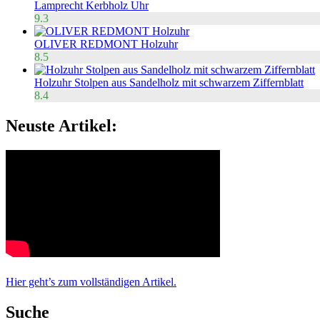
Lamprecht Kerbholz Uhr
9.3
OLIVER REDMONT Holzuhr
8.5
Holzuhr Stolpen aus Sandelholz mit schwarzem Ziffernblatt
8.4
Neuste Artikel:
Hier geht’s zum vollständigen Artikel.
Suche