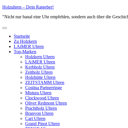
Zum
Holzuhren – Dein Ratgeber!
Inhalt
"Nicht nur banal eine Uhr empfehlen, sondern auch über die Geschich
springen
Primäres
Menü
Startseite
Zu Holzkern
LAiMER Uhren
Top-Marken
Holzkern Uhren
LAiMER Uhren
Kerbholz Uhren
Zeitholz Uhren
Holzhütte Uhren
ZEITSTAMM Uhren
Costina Partnerringe
Mistura Uhren
Clockwood Uhren
Oliver Redmont Uhren
Prachtholz Uhren
Branvon Uhren
Cari Uhren
Grand Pinot Uhren