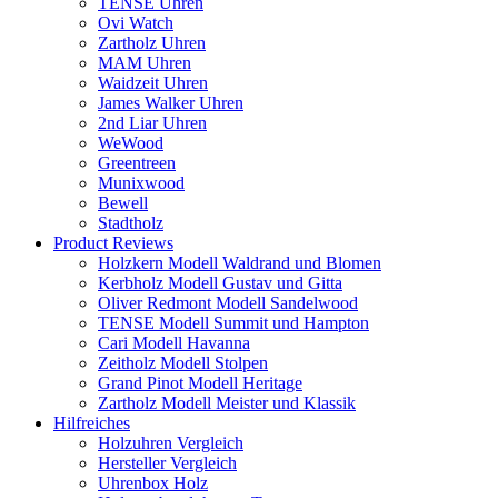
TENSE Uhren
Ovi Watch
Zartholz Uhren
MAM Uhren
Waidzeit Uhren
James Walker Uhren
2nd Liar Uhren
WeWood
Greentreen
Munixwood
Bewell
Stadtholz
Product Reviews
Holzkern Modell Waldrand und Blomen
Kerbholz Modell Gustav und Gitta
Oliver Redmont Modell Sandelwood
TENSE Modell Summit und Hampton
Cari Modell Havanna
Zeitholz Modell Stolpen
Grand Pinot Modell Heritage
Zartholz Modell Meister und Klassik
Hilfreiches
Holzuhren Vergleich
Hersteller Vergleich
Uhrenbox Holz