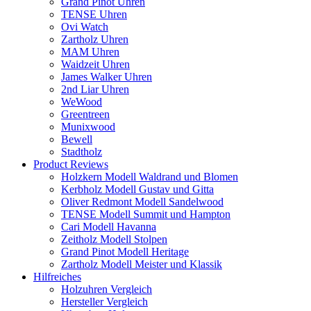
Grand Pinot Uhren
TENSE Uhren
Ovi Watch
Zartholz Uhren
MAM Uhren
Waidzeit Uhren
James Walker Uhren
2nd Liar Uhren
WeWood
Greentreen
Munixwood
Bewell
Stadtholz
Product Reviews
Holzkern Modell Waldrand und Blomen
Kerbholz Modell Gustav und Gitta
Oliver Redmont Modell Sandelwood
TENSE Modell Summit und Hampton
Cari Modell Havanna
Zeitholz Modell Stolpen
Grand Pinot Modell Heritage
Zartholz Modell Meister und Klassik
Hilfreiches
Holzuhren Vergleich
Hersteller Vergleich