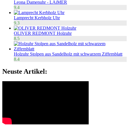
Leona Damenuhr - LAiMER
9.4
Lamprecht Kerbholz Uhr
9.3
OLIVER REDMONT Holzuhr
8.5
Holzuhr Stolpen aus Sandelholz mit schwarzem Ziffernblatt
8.4
Neuste Artikel: