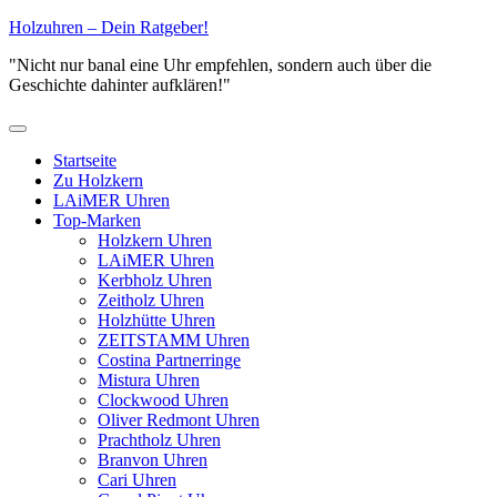
Zum
Holzuhren – Dein Ratgeber!
Inhalt
"Nicht nur banal eine Uhr empfehlen, sondern auch über die
springen
Geschichte dahinter aufklären!"
Primäres
Menü
Startseite
Zu Holzkern
LAiMER Uhren
Top-Marken
Holzkern Uhren
LAiMER Uhren
Kerbholz Uhren
Zeitholz Uhren
Holzhütte Uhren
ZEITSTAMM Uhren
Costina Partnerringe
Mistura Uhren
Clockwood Uhren
Oliver Redmont Uhren
Prachtholz Uhren
Branvon Uhren
Cari Uhren